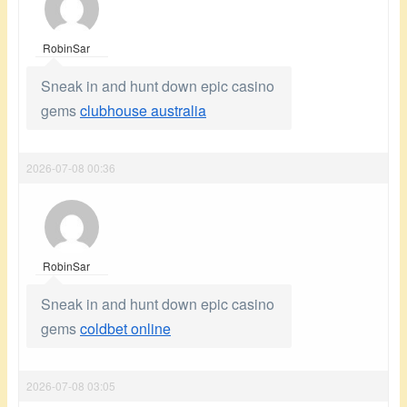
RobinSar
Sneak in and hunt down epic casino
gems
clubhouse australia
2026-07-08 00:36
RobinSar
Sneak in and hunt down epic casino
gems
coldbet online
2026-07-08 03:05