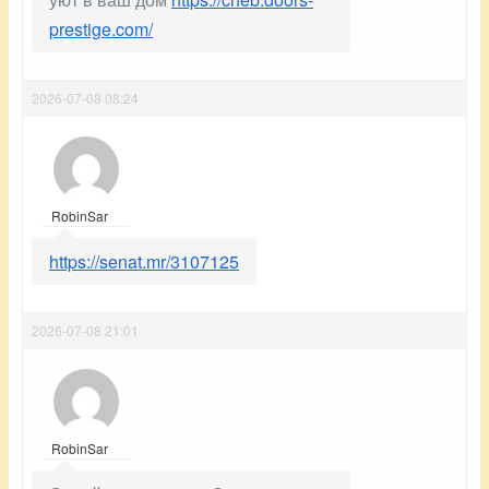
prestige.com/
2026-07-08 08:24
RobinSar
https://senat.mr/3107125
2026-07-08 21:01
RobinSar