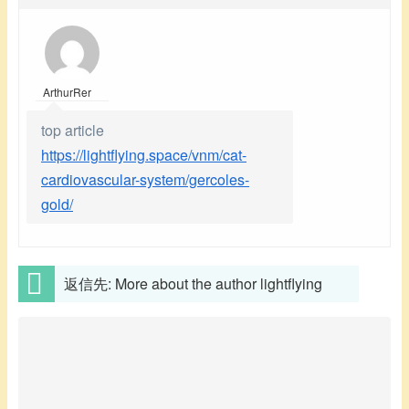
ArthurRer
top article
https://lightflying.space/vnm/cat-
cardiovascular-system/gercoles-
gold/
返信先: More about the author lightflying