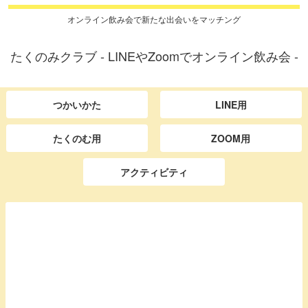
オンライン飲み会で新たな出会いをマッチング
たくのみクラブ - LINEやZoomでオンライン飲み会 -
つかいかた
LINE用
たくのむ用
ZOOM用
アクティビティ