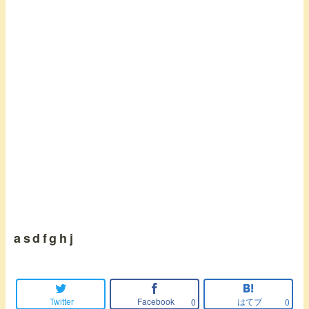
asdfghj
Twitter
Facebook
はてブ
0
0