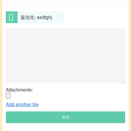
返信先: asdfghj
Attachments:
Add another file
送信