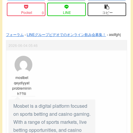
Pocket
LINE
コピー
0
フォーラム
›
LINEグループビデオでのオンライン飲み会募集！
›
asdfghj
2026-06-04 05:46
mostbet
qeydiyyat
probleminin
h??lli
Mosbet is a digital platform focused
on sports betting and casino gaming.
With a range of sports markets, live
betting opportunities, and casino