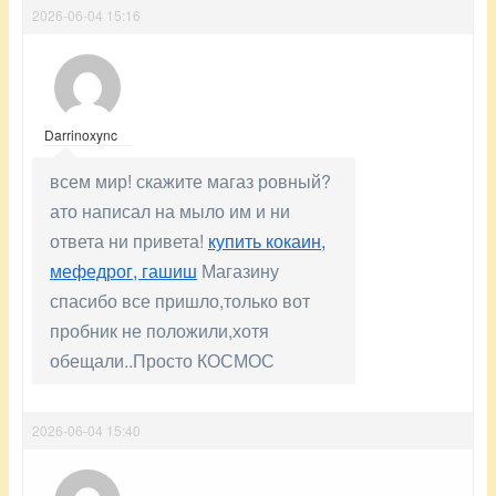
2026-06-04 15:16
Darrinoxync
всем мир! скажите магаз ровный?
ато написал на мыло им и ни
ответа ни привета!
купить кокаин,
мефедрог, гашиш
Магазину
спасибо все пришло,только вот
пробник не положили,хотя
обещали..Просто КОСМОС
2026-06-04 15:40