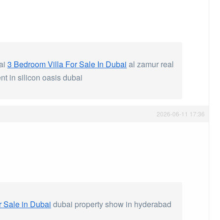
bai
3 Bedroom Villa For Sale In Dubai
al zamur real
t in silicon oasis dubai
2026-06-11 17:36
or Sale in Dubai
dubai property show in hyderabad