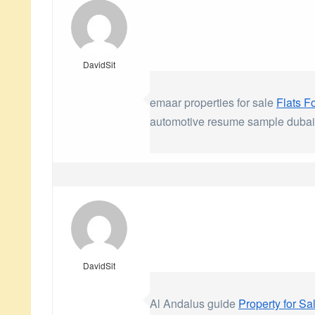
DavidSit
emaar properties for sale
Flats F
automotive resume sample dubai fe
DavidSit
Al Andalus guide
Property for S