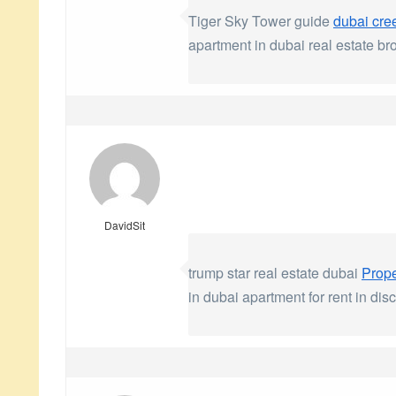
Tiger Sky Tower guide
dubai cre
apartment in dubai real estate br
DavidSit
trump star real estate dubai
Prope
in dubai apartment for rent in di