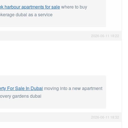
ek harbour apartments for sale
where to buy
okerage dubai as a service
2026-06-11 18:22
rty For Sale In Dubai
moving into a new apartment
scovery gardens dubai
2026-06-11 18:32