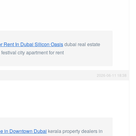
or Rent In Dubai Silicon Oasis
dubai real estate
stival city apartment for rent
2026-06-11 18:38
ale in Downtown Dubai
kerala property dealers in