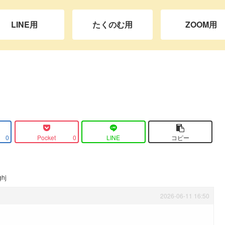
LINE用
たくのむ用
ZOOM用
Pocket
LINE
コピー
0
0
ghj
2026-06-11 16:50