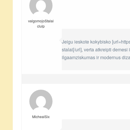
valgomojoStalai
clulp
Jeigu ieskote kokybisko [url=http
stalai[/url], verta atkreipti deme
ilgaamziskumas ir modernus diza
MichealSix