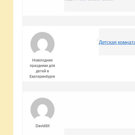
Детская комнат
Новогодние
праздники для
детей в
Екатеринбурге
DavidSit