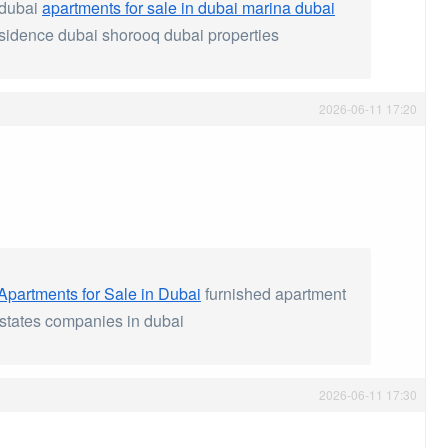
n dubai
apartments for sale in dubai marina dubai
residence dubai shorooq dubai properties
2026-06-11 17:20
Apartments for Sale in Dubai
furnished apartment
 estates companies in dubai
2026-06-11 17:30