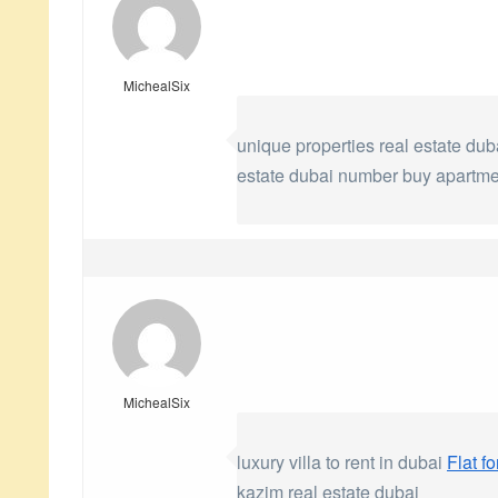
MichealSix
unique properties real estate du
estate dubai number buy apartmen
MichealSix
luxury villa to rent in dubai
Flat f
kazim real estate dubai