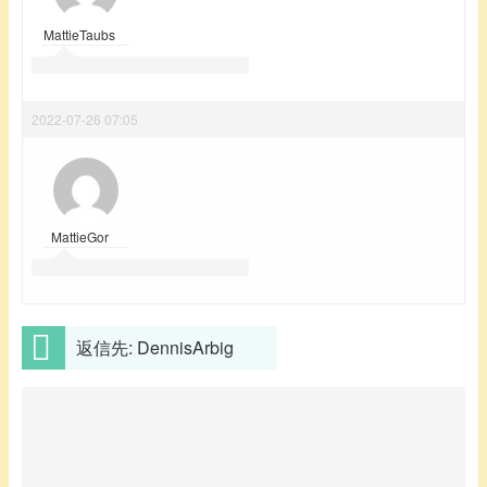
MattieTaubs
2022-07-26 07:05
MattieGor
返信先: DennisArbig