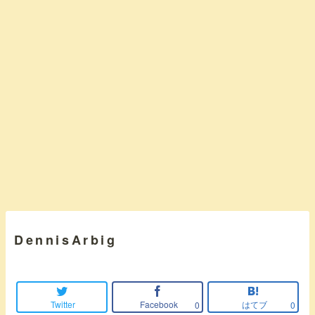
DennisArbig
Twitter
Facebook
はてブ
0
0