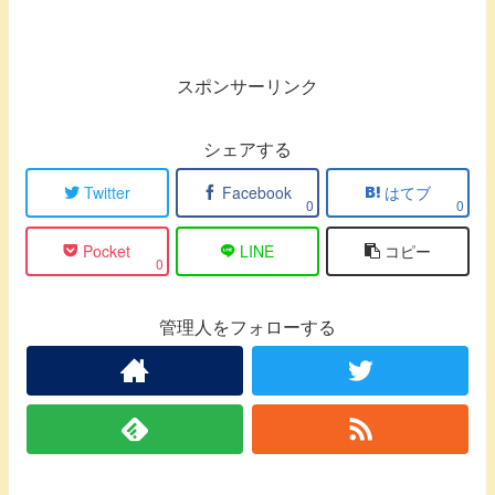
スポンサーリンク
シェアする
Twitter
Facebook
はてブ
0
0
Pocket
LINE
コピー
0
管理人をフォローする