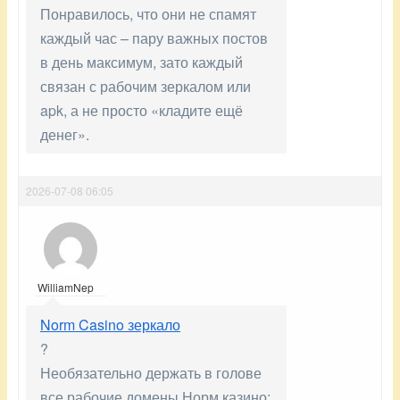
Понравилось, что они не спамят
каждый час – пару важных постов
в день максимум, зато каждый
связан с рабочим зеркалом или
apk, а не просто «кладите ещё
денег».
2026-07-08 06:05
WilliamNep
Norm Casino зеркало
?
Необязательно держать в голове
все рабочие домены Норм казино: