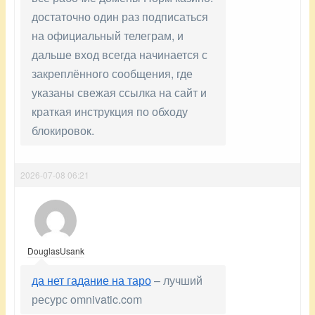
достаточно один раз подписаться
на официальный телеграм, и
дальше вход всегда начинается с
закреплённого сообщения, где
указаны свежая ссылка на сайт и
краткая инструкция по обходу
блокировок.
2026-07-08 06:21
DouglasUsank
да нет гадание на таро
– лучший
ресурс omnivatic.com