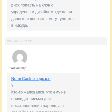
риск попасть на клон с
украденным дизайном, где ваши
данные и депозиты могут улететь
в никуда.
2026-07-07 11:22
WilliamNep
Norm Casino зеркало
?
Кто-то жаловался, что ему не
приходят письма для
восстановления пароля, а я