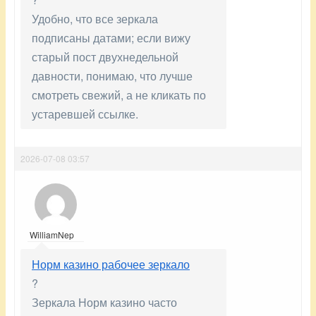
Удобно, что все зеркала
подписаны датами; если вижу
старый пост двухнедельной
давности, понимаю, что лучше
смотреть свежий, а не кликать по
устаревшей ссылке.
2026-07-08 03:57
WilliamNep
Норм казино рабочее зеркало
?
Зеркала Норм казино часто