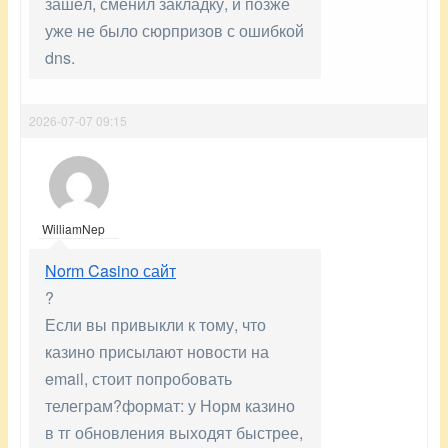
зашёл, сменил закладку, и позже
уже не было сюрпризов с ошибкой
dns.
2026-07-07 09:15
WilliamNep
Norm Casino сайт
?
Если вы привыкли к тому, что
казино присылают новости на
email, стоит попробовать
телеграм?формат: у Норм казино
в тг обновления выходят быстрее,