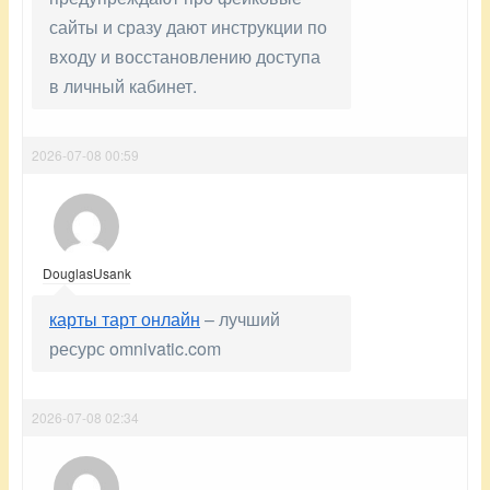
сайты и сразу дают инструкции по
входу и восстановлению доступа
в личный кабинет.
2026-07-08 00:59
DouglasUsank
карты тарт онлайн
– лучший
ресурс omnivatic.com
2026-07-08 02:34