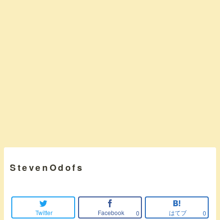
StevenOdofs
Twitter
Facebook
はてブ
0
0