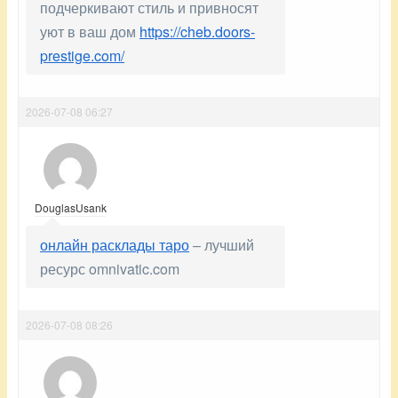
подчеркивают стиль и привносят
уют в ваш дом
https://cheb.doors-
prestige.com/
2026-07-08 06:27
DouglasUsank
онлайн расклады таро
– лучший
ресурс omnivatic.com
2026-07-08 08:26