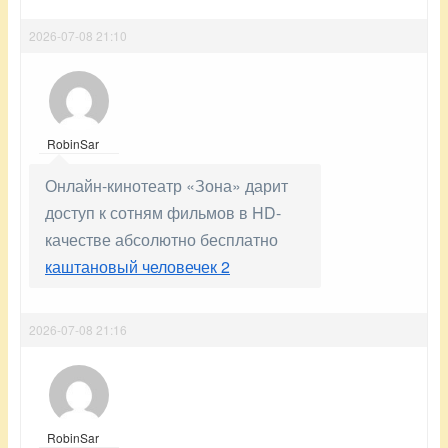
2026-07-08 21:10
RobinSar
Онлайн-кинотеатр «Зона» дарит
доступ к сотням фильмов в HD-
качестве абсолютно бесплатно
каштановый человечек 2
2026-07-08 21:16
RobinSar